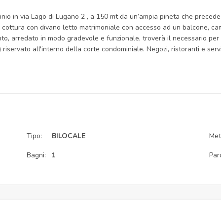
nio in via Lago di Lugano 2 , a 150 mt da un’ampia pineta che precede i
cottura con divano letto matrimoniale con accesso ad un balcone, came
o, arredato in modo gradevole e funzionale, troverà il necessario per la 
riservato all'interno della corte condominiale. Negozi, ristoranti e servi
Tipo:
BILOCALE
Metr
Bagni:
1
Par