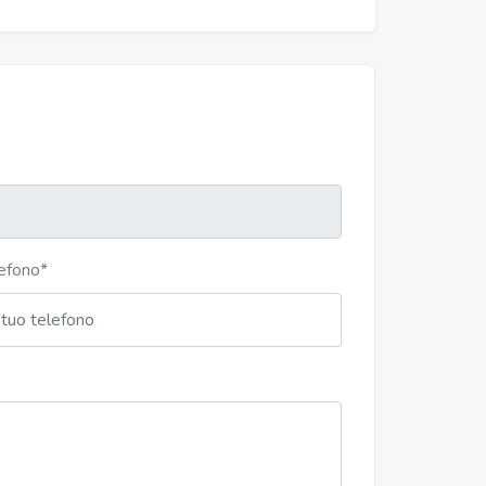
efono
*