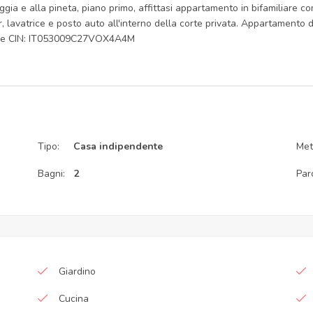
iaggia e alla pineta, piano primo, affittasi appartamento in bifamiliare
or, lavatrice e posto auto all'interno della corte privata. Appartamento 
odice CIN: IT053009C27VOX4A4M
Tipo:
Casa indipendente
Metr
Bagni:
2
Par
Giardino
Cucina